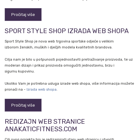
Pročitaj više
SPORT STYLE SHOP IZRADA WEB SHOPA
Sport Style Shop je nova web trgovina sportske odjeće s velikim
izborom ženskih, muških i dječjih modela kvalitetnih brandova.
Cilja nam je bilo u potpunosti pojednostaviti pretraživanje proizvoda, te uz
moderan dizajn i prikaz proizvoda omogućiti jednostavnu, brzu i
sigurnu kupovinu.
Ukoliko Vam je potrebna usluga izrade web shopa, više informacija možete
pronaći na -
Izrada web shopa
.
Pročitaj više
REDIZAJN WEB STRANICE
ANAKATICFITNESS.COM
Cilj ovog projekta bio je redizajnirati staru web stranicu i stvoriti