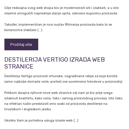
Cilje redizajna ovog web shopa bio je modernizirati isti i olakšati, a u isto
vrijeme omogućiti naprednije slanje upita, odnosno kupovinu proizvoda.
Također, implementiran je novi sustav filtriranja proizvoda kako bi se
korisnicima olakšalo (...)
Pročitaj više
DESTILERIJA VERTIGO IZRADA WEB
STRANICE
Destilerija Vertigo proizvodi vrhunske, nagrađivane rakije za koje koriste
samo najbolje domaće voće, prateći sve suvremene trendove u proizvodnji.
Prilikom dizajna njihove nove web stranice cilj nam je bio prije svega
istaknuti kvalitetu, kako voća, tako i samog proizvodnog procesa. Isto tako,
na efektan način predstavili smo svaki od proizvoda destilerije na
hrvatskom i engleskom jeziku.
Ukoliko Vam je potrebna usluga izrade web (...)