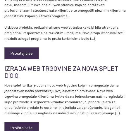
novu, modernu i funkcionalnu web stranicu koja će odražavati
profesionalizam i stručnost naše klijentice te omogućiti njezinim klijentima
jednostavnu kupovinu fitness programa.
U sklopu projekta, redizajnirali smo web stranicu kako bi bila atraktivna,
pregledna i responzivna na različitim uređajima. Novi dizajn ističe kvalitetu
njezinih usluga i programa te pruža korisnicima bolje (...)
Pročitaj više
IZRADA WEB TRGOVINE ZA NOVA SPLET
D.O.O.
Nova splet tvrtka je dobila novu web trgovinu koja im omogućuje da na
jednostavan način prezentiraju svoj asortiman proizvoda. Nova web
trgovina omogućuje klijentima tvrtke da na jednostavan način pregledaju i
kupe proizvode iz segmenta vizualne komunikacije, pribora i alata za
unaprjeđenje prodaje te opreme i materijala za označavanje, izlaganje i
olakšanje kupnje, uz naglasak na individualni pristup i razumijevanje (...)
Pročitaj više