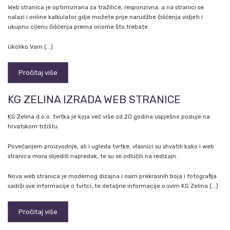
Web stranica je optimizirana za tražilice, responzivna, a na stranici se
nalazi i online kalkulator gdje možete prije narudžbe čišćenja vidjeti i
ukupnu cijenu čišćenja prema onome što trebate.
Ukoliko Vam (...)
Pročitaj više
KG ZELINA IZRADA WEB STRANICE
KG Zelina d.o.o. tvrtka je koja već više od 20 godina uspješno posluje na
hrvatskom tržištu.
Povećanjem proizvodnje, ali i ugleda tvrtke, vlasnici su shvatili kako i web
stranica mora slijediti napredak, te su se odlučili na redizajn.
Nova web stranica je modernog dizajna i osim prekrasnih boja i fotografija
sadrži sve informacije o tvrtci, te detaljne informacije o svim KG Zelina (...)
Pročitaj više