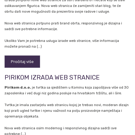
Izrada potpuno nove web stranice za obrt Gardens of Hecate koji se bavi
oslikavanjem figurica. Nova web stranica će zamijeniti stari blog, te će
obrtu dati nove mogućnosti da prezentira svoje radove i usluge.
Nova web stranica potpuno prati brand obrta, responzivnog je dizajna i
sadrži sve potrebne informacije.
Ukoliko Vam je potrebna usluga izrade web stranice, više informacija
možete pronaći na (...)
Pročitaj više
PIRIKOM IZRADA WEB STRANICE
Pirikom d.o.o.
je tvrtka sa sjedištem u Kominu koja zapošljava više od 30
zaposlenika i već dugi niz godina posluje na hrvatskom tržištu, ali i šire.
Tvrtka je imala zastarjelu web stranicu kojoj je trebao novi, moderan dizajn
koji prati ugled tvrtke i njenu važnost na polju proizvodnje namještaja i
opremanja objekata.
Nova web stranica osim modernog i responzivnog dizajna sadrži sve
potrebne (...)