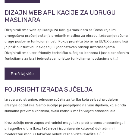
DIZAJN WEB APLIKACIJE ZA UDRUGU
MASLINARA
Dizajnirali smo web aplikaciju za udrugu maslinara sa Cresa koja im
omogućava praćenje stanja predanih maslina za obradu, izdavanje računa i
druge poslovne funkcionalnosti. Fokus projekta bio je na UI/UX dizajnu koji
je pružio intuitivnu navigaciju i jednostavan pristup informacijama.
Dizajnirali smo user-friendly korisničko sučelje s ikonama i jasno označenim
funkcijama za brz i jednostavan pristup funkcijama i podacima u (...)
Pročitaj više
FOURSIGHT IZRADA SUČELJA
Izrada web stranice, odnosno sučelja za tvrtku koja se bavi prodajom
lifestyle
dodataka. Samo sučelje je podijeljeno na više dijelova, koje onda
sukladno pravima korisnika, svaki korisnik može vidjeti određeni dio.
Kroz sučelje novo zaposleni radnici mogu lako proći proces onboardinga i
prilagodbe u tim (kroz tečajeve i ispunjavanje kvizova) dok admini i
moderatori mogu s lakoćom vidjeti razne vrste izvještaja (...)