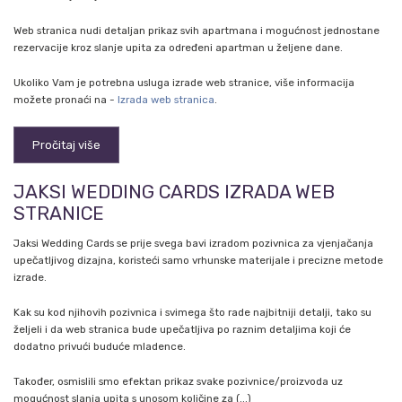
Web stranica nudi detaljan prikaz svih apartmana i mogućnost jednostane
rezervacije kroz slanje upita za određeni apartman u željene dane.
Ukoliko Vam je potrebna usluga izrade web stranice, više informacija
možete pronaći na -
Izrada web stranica
.
Pročitaj više
JAKSI WEDDING CARDS IZRADA WEB
STRANICE
Jaksi Wedding Cards se prije svega bavi izradom pozivnica za vjenjačanja
upečatljivog dizajna, koristeći samo vrhunske materijale i precizne metode
izrade.
Kak su kod njihovih pozivnica i svimega što rade najbitniji detalji, tako su
željeli i da web stranica bude upečatljiva po raznim detaljima koji će
dodatno privući buduće mladence.
Također, osmislili smo efektan prikaz svake pozivnice/proizvoda uz
mogućnost slanja upita s unosom količine za (...)