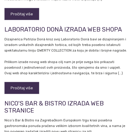
Pročitaj više
LABORATORIO DONÀ IZRADA WEB SHOPA
Dizajnerica Patrizia Donà kroz svoj Laboratorio Donà bavi se dizajniranjem i
izradom unikatnih dizajnerskih torbica, od kojih treba posebno istaknuti
spektakularnu liniju QWERTY COLLECTION za koju je dobila i brojne nagrade.
Prilikom izrade novog web shopa cilj nam je prije svega bio prikazati
posebnost i jedinstvenost ovih proizvoda, što vjerujemo da smo i uspjeli.
Ovaj web shop karakterizira i jednostavna navigacija, te brza i sigurna (...)
Pročitaj više
NICO'S BAR & BISTRO IZRADA WEB
STRANICE
Nico’s Bar & Bistro na Zagrebačkom Europskom trgu krasi posebna
gastronomska ponuda praćena velikim izborom kvalitetnih vina, a nama je
bio povjeren zadatak izraditi novu web stranicu za isti.