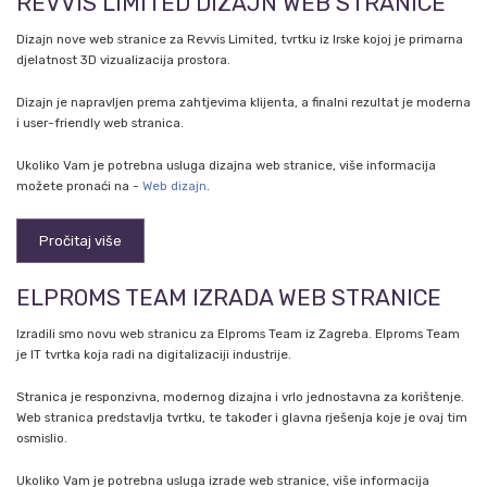
REVVIS LIMITED DIZAJN WEB STRANICE
Dizajn nove web stranice za Revvis Limited, tvrtku iz Irske kojoj je primarna
djelatnost 3D vizualizacija prostora.
Dizajn je napravljen prema zahtjevima klijenta, a finalni rezultat je moderna
i user-friendly web stranica.
Ukoliko Vam je potrebna usluga dizajna web stranice, više informacija
možete pronaći na -
Web dizajn
.
Pročitaj više
ELPROMS TEAM IZRADA WEB STRANICE
Izradili smo novu web stranicu za Elproms Team iz Zagreba. Elproms Team
je IT tvrtka koja radi na digitalizaciji industrije.
Stranica je responzivna, modernog dizajna i vrlo jednostavna za korištenje.
Web stranica predstavlja tvrtku, te također i glavna rješenja koje je ovaj tim
osmislio.
Ukoliko Vam je potrebna usluga izrade web stranice, više informacija