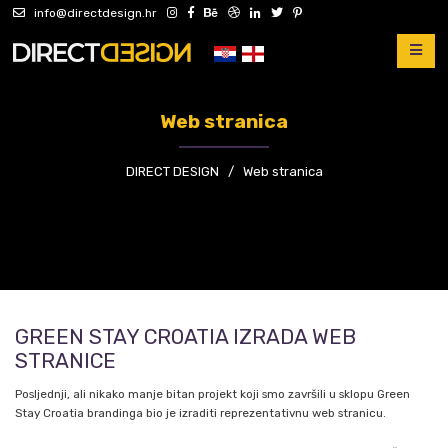
info@directdesign.hr
Web stranica
DIRECT DESIGN
/
Web stranica
GREEN STAY CROATIA IZRADA WEB
STRANICE
Posljednji, ali nikako manje bitan projekt koji smo završili u sklopu Green
Stay Croatia brandinga bio je izraditi reprezentativnu web stranicu.