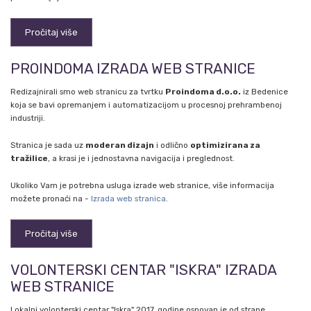
Pročitaj više
PROINDOMA IZRADA WEB STRANICE
Redizajnirali smo web stranicu za tvrtku
Proindoma d.o.o.
iz Bedenice
koja se bavi opremanjem i automatizacijom u procesnoj prehrambenoj
industriji.
Stranica je sada uz
moderan dizajn
i odlično
optimizirana za
tražilice
, a krasi je i jednostavna navigacija i preglednost.
Ukoliko Vam je potrebna usluga izrade web stranice, više informacija
možete pronaći na -
Izrada web stranica
.
Pročitaj više
VOLONTERSKI CENTAR "ISKRA" IZRADA
WEB STRANICE
Lokalni volonterski centar "Iskra" 2017. godine osnovan je od strane