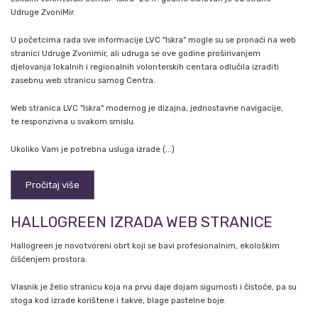
Udruge ZvoniMir.
U početcima rada sve informacije LVC "Iskra" mogle su se pronaći na web
stranici Udruge Zvonimir, ali udruga se ove godine proširivanjem
djelovanja lokalnih i regionalnih volonterskih centara odlučila izraditi
zasebnu web stranicu samog Centra.
Web stranica LVC "Iskra" modernog je dizajna, jednostavne navigacije,
te responzivna u svakom smislu.
Ukoliko Vam je potrebna usluga izrade (...)
Pročitaj više
HALLOGREEN IZRADA WEB STRANICE
Hallogreen je novotvoreni obrt koji se bavi profesionalnim, ekološkim
čišćenjem prostora.
Vlasnik je želio stranicu koja na prvu daje dojam sigurnosti i čistoće, pa su
stoga kod izrade korištene i takve, blage pastelne boje.