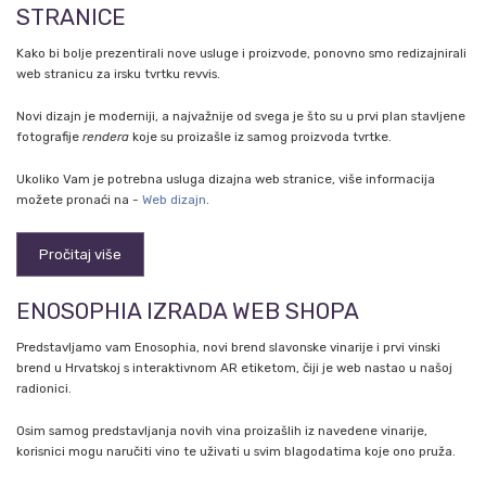
STRANICE
Kako bi bolje prezentirali nove usluge i proizvode, ponovno smo redizajnirali
web stranicu za irsku tvrtku revvis.
Novi dizajn je moderniji, a najvažnije od svega je što su u prvi plan stavljene
fotografije
rendera
koje su proizašle iz samog proizvoda tvrtke.
Ukoliko Vam je potrebna usluga dizajna web stranice, više informacija
možete pronaći na -
Web dizajn
.
Pročitaj više
ENOSOPHIA IZRADA WEB SHOPA
Predstavljamo vam Enosophia, novi brend slavonske vinarije i prvi vinski
brend u Hrvatskoj s interaktivnom AR etiketom, čiji je web nastao u našoj
radionici.
Osim samog predstavljanja novih vina proizašlih iz navedene vinarije,
korisnici mogu naručiti vino te uživati u svim blagodatima koje ono pruža.