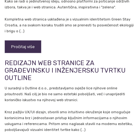
Kako se radi o jedinstvenoj ideju, odnosno platformi za poticanje održivih
izbora, takva je i web stranica. Autentična, inspirativna i "zelena".
Kompletna web stranica usklađena je s vizualnim identitetom Green Stay
Croatia, a na svakom koraku trudili smo se prenesti tu posvećenost ekologiji
i brigu o (...)
Pročitaj više
REDIZAJN WEB STRANICE ZA
GRAĐEVINSKU I INŽENJERSKU TVRTKU
OUTLINE
U suradnji s Outline d.o.o., predstavljamo svježe lice njihove online
prisutnosti. Naš cilj je bio ne samo estetski poboljšati, već i unaprijediti
korisničko iskustvo na njihovoj web stranici.
Kroz pažljiv UX/UI dizajn, stvorili smo intuitivno okruženje koje omogućuje
korisnicima brz i jednostavan pristup ključnim informacijama o njihovim
uslugama i referencama. Pritom smo naglasak stavili na modernu estetiku,
poboljšavajući vizualni identitet tvrtke kako (...)