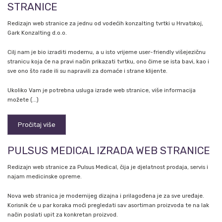
STRANICE
Redizajn web stranice za jednu od vodećih konzalting tvrtki u Hrvatskoj,
Gark Konzalting d.o.o.
Cilj nam je bio izraditi modernu, a u isto vrijeme user-friendly višejezičnu
stranicu koja će na pravi način prikazati tvrtku, ono čime se ista bavi, kao i
sve ono što rade ili su napravili za domaće i strane klijente.
Ukoliko Vam je potrebna usluga izrade web stranice, više informacija
možete (...)
Pročitaj više
PULSUS MEDICAL IZRADA WEB STRANICE
Redizajn web stranice za Pulsus Medical, čija je djelatnost prodaja, servis i
najam medicinske opreme.
Nova web stranica je modernijeg dizajna i prilagođena je za sve uređaje.
Korisnik će u par koraka moći pregledati sav asortiman proizvoda te na lak
način poslati upit za konkretan proizvod.