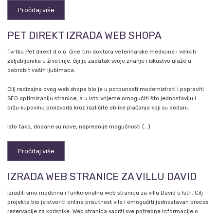
Pročitaj više
PET DIREKT IZRADA WEB SHOPA
Tvrtku Pet direkt d.o.o. čine tim doktora veterinarske medicine i velikih
zaljubljenika u životinje, čiji je zadatak svoje znanje i iskustvo ulaže u
dobrobit vaših ljubimaca.
Cilj redizajna ovog web shopa bio je u potpunosti modernizirati i popraviti
SEO optimizaciju stranice, a u isto vrijeme omogućiti što jednostaviju i
bržu kupovinu proizvoda kroz različite oblike plaćanja koji su dodani.
Isto tako, dodane su nove, naprednije mogućnosti (...)
Pročitaj više
IZRADA WEB STRANICE ZA VILLU DAVID
Izradili smo modernu i funkcionalnu web stranicu za villu David u Istri. Cilj
projekta bio je stvoriti online prisutnost vile i omogućiti jednostavan proces
rezervacije za korisnike. Web stranica sadrži sve potrebne informacije o