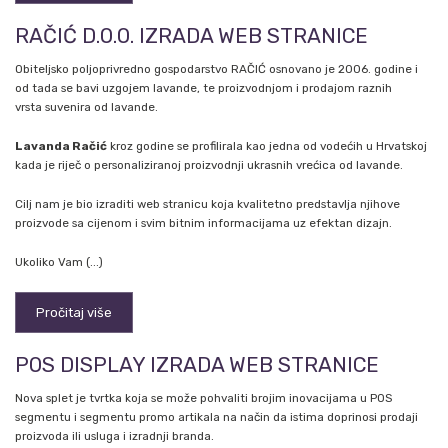
RAČIĆ D.O.O. IZRADA WEB STRANICE
Obiteljsko poljoprivredno gospodarstvo RAČIĆ osnovano je 2006. godine i
od tada se bavi uzgojem lavande, te proizvodnjom i prodajom raznih
vrsta suvenira od lavande.
Lavanda Račić
kroz godine se profilirala kao jedna od vodećih u Hrvatskoj
kada je riječ o personaliziranoj proizvodnji ukrasnih vrećica od lavande.
Cilj nam je bio izraditi web stranicu koja kvalitetno predstavlja njihove
proizvode sa cijenom i svim bitnim informacijama uz efektan dizajn.
Ukoliko Vam (...)
Pročitaj više
POS DISPLAY IZRADA WEB STRANICE
Nova splet je tvrtka koja se može pohvaliti brojim inovacijama u POS
segmentu i segmentu promo artikala na način da istima doprinosi prodaji
proizvoda ili usluga i izradnji branda.