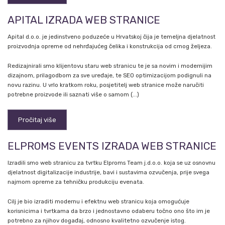
APITAL IZRADA WEB STRANICE
Apital d.o.o. je jedinstveno poduzeće u Hrvatskoj čija je temeljna djelatnost
proizvodnja opreme od nehrđajućeg čelika i konstrukcija od crnog željeza.
Redizajnirali smo klijentovu staru web stranicu te je sa novim i modernijim
dizajnom, prilagodbom za sve uređaje, te SEO optimizacijom podignuli na
novu razinu. U vrlo kratkom roku, posjetitelj web stranice može naručiti
potrebne proizvode ili saznati više o samom (...)
Pročitaj više
ELPROMS EVENTS IZRADA WEB STRANICE
Izradili smo web stranicu za tvrtku Elproms Team j.d.o.o. koja se uz osnovnu
djelatnost digitalizacije industrije, bavi i sustavima ozvučenja, prije svega
najmom opreme za tehničku produkciju evenata.
Cilj je bio izraditi modernu i efektnu web stranicu koja omogućuje
korisnicima i tvrtkama da brzo i jednostavno odaberu točno ono što im je
potrebno za njihov događaj, odnosno kvalitetno ozvučenje istog.