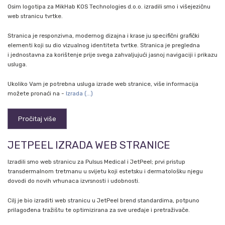
Osim logotipa za MikHab KOS Technologies d.o.o. izradili smo i višejezičnu
web stranicu tvrtke.
Stranica je responzivna, modernog dizajna i krase ju specifični grafički
elementi koji su dio vizualnog identiteta tvrtke. Stranica je pregledna
i jednostavna za korištenje prije svega zahvaljujući jasnoj navigaciji i prikazu
usluga.
Ukoliko Vam je potrebna usluga izrade web stranice, više informacija
možete pronaći na -
Izrada (...)
Pročitaj više
JETPEEL IZRADA WEB STRANICE
Izradili smo web stranicu za Pulsus Medical i JetPeel; prvi pristup
transdermalnom tretmanu u svijetu koji estetsku i dermatološku njegu
dovodi do novih vrhunaca izvrsnosti i udobnosti.
Cilj je bio izraditi web stranicu u JetPeel brend standardima, potpuno
prilagođena tražištu te optimizirana za sve uređaje i pretraživače.