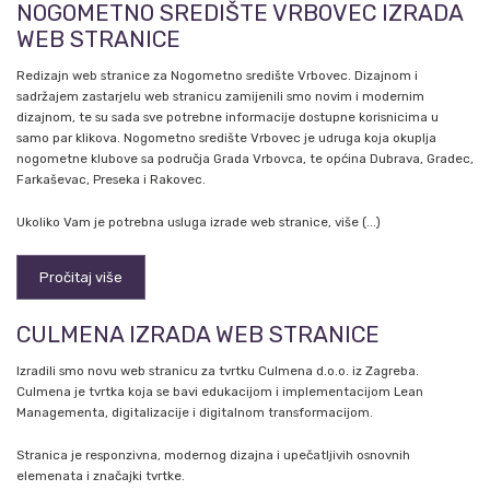
NOGOMETNO SREDIŠTE VRBOVEC IZRADA
WEB STRANICE
Redizajn web stranice za Nogometno središte Vrbovec. Dizajnom i
sadržajem zastarjelu web stranicu zamijenili smo novim i modernim
dizajnom, te su sada sve potrebne informacije dostupne korisnicima u
samo par klikova. Nogometno središte Vrbovec je udruga koja okuplja
nogometne klubove sa područja Grada Vrbovca, te općina Dubrava, Gradec,
Farkaševac, Preseka i Rakovec.
Ukoliko Vam je potrebna usluga izrade web stranice, više (...)
Pročitaj više
CULMENA IZRADA WEB STRANICE
Izradili smo novu web stranicu za tvrtku Culmena d.o.o. iz Zagreba.
Culmena je tvrtka koja se bavi edukacijom i implementacijom Lean
Managementa, digitalizacije i digitalnom transformacijom.
Stranica je responzivna, modernog dizajna i upečatljivih osnovnih
elemenata i značajki tvrtke.