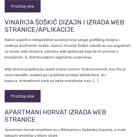
Pročitaj više
VINARIJA ŠOŠKIĆ DIZAJN I IZRADA WEB
STRANICE/APLIKACIJE
Nakon uspješne višegodišnje suradnje kroz usluge grafičkog dizajna i
vođenja društvenih mreža, vlasnici Vinarije Šoškić odlučili su nas angažirati
za izradu web stranice, odnosno web aplikacije koja će im pomoći u
prodajnom, tj. distribucijskom segmentu poslovanja.
Web stranica/aplikacija sadrži brojne custom funkcionalnosti, kao što je
unos narudžbi, evidencija i praćenje prodaje distributera, ali i
kupaca, interaktivnih karti za lakše snalaženje, kao i (...)
Pročitaj više
APARTMANI HORVAT IZRADA WEB
STRANICE
Apartmani Horvat smješteni su u Bibinjama u Zadarskoj županiji, a nude
luksuzni smještaj u blizini obale.