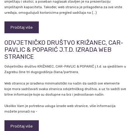
smještaju i okolici, a poseban naglasak stavljen je na prezentaciju
smještajnih kapaciteta. Također, web stranica je prilagođena za sve vrste
uređaja, omogućujući korisnicima pregled sadržaja na (...)
Pročitaj više
ODVJETNIČKO DRUŠTVO KRIŽANEC, CAR-
PAVLIC & POPARIĆ J.T.D. IZRADA WEB
STRANICE
Odvjetničko društvo KRIŽANEC, CAR-PAVLIC & POPARIĆ j.t.d. sa sjedištem u
Zagrebu čine tri dugogodišnja člana/partnera.
Web stranica je izrađena minimalistički na način da sadrži sve elemente
koje mora sadržavati svaka stranica odvjetničkog društva, a uz to sadrži sve
bitne informacije koje su dostupne na brz i jednostavan način.
Ukoliko Vam je potrebna usluga izrade web stranice, više informacija
možete pronaći na -
Pročitaj više