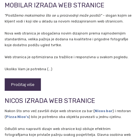
MOBILAR IZRADA WEB STRANICE
"Postižemo maksimalno što se u proizvodnji može postići"
- slogan kojim se
klijent vodi i koji ide u skladu sa novom redizajniranom web stranicom.
Nova web stranica je obogaćena novim dizajnom prema najmodernijim
standardima, velika pažnja je dodana na kvalitetne i prigodne fotografije
koje dodatno podižu ugled tvrtke.
Web stranica je optimizirana za tražilice i responzivna u svakom pogledu.
Ukoliko Vam je potrebna (...)
Pročitaj više
NICOS IZRADA WEB STRANICE
Nakon što smo već završili dvije web stranice za bar (
Nicos bar
) i restoran
(
Pizza Nico's
) bilo je potrebno oba objekta povezati u jednu cjelinu.
Odlučili smo napraviti dizajn web stranice koji obiluje efektnim
fotografijama koje privlače pažnju svakog posjetitelja. Glavna osobina web