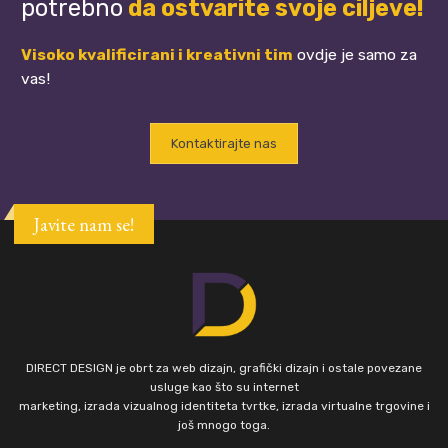
potrebno
da ostvarite svoje ciljeve!
Visoko kvalificirani i kreativni tim
ovdje je samo za
vas!
Kontaktirajte nas
Javite nam se!
DIRECT DESIGN je obrt za web dizajn, grafički dizajn i ostale povezane
usluge kao što su internet
marketing, izrada vizualnog identiteta tvrtke, izrada virtualne trgovine i
još mnogo toga.