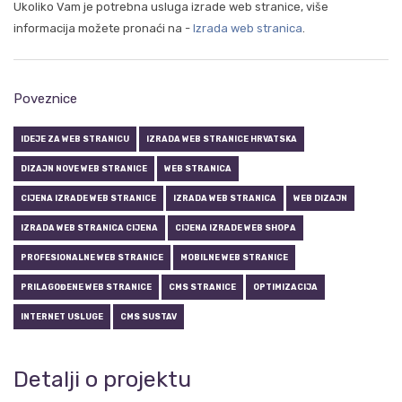
Ukoliko Vam je potrebna usluga izrade web stranice, više
informacija možete pronaći na -
Izrada web stranica
.
Poveznice
IDEJE ZA WEB STRANICU
IZRADA WEB STRANICE HRVATSKA
DIZAJN NOVE WEB STRANICE
WEB STRANICA
CIJENA IZRADE WEB STRANICE
IZRADA WEB STRANICA
WEB DIZAJN
IZRADA WEB STRANICA CIJENA
CIJENA IZRADE WEB SHOPA
PROFESIONALNE WEB STRANICE
MOBILNE WEB STRANICE
PRILAGOĐENE WEB STRANICE
CMS STRANICE
OPTIMIZACIJA
INTERNET USLUGE
CMS SUSTAV
Detalji o projektu