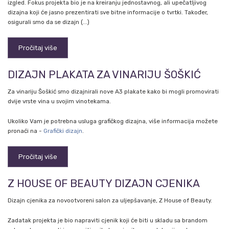
izgled. Fokus projekta bio je na kreiranju jednostavnog, ali upečatljivog
dizajna koji će jasno prezentirati sve bitne informacije o tvrtki. Također,
osigurali smo da se dizajn (...)
Pročitaj više
DIZAJN PLAKATA ZA VINARIJU ŠOŠKIĆ
Za vinariju Šoškić smo dizajnirali nove A3 plakate kako bi mogli promovirati
dvije vrste vina u svojim vinotekama.
Ukoliko Vam je potrebna usluga grafičkog dizajna, više informacija možete
pronaći na -
Grafički dizajn
.
Pročitaj više
Z HOUSE OF BEAUTY DIZAJN CJENIKA
Dizajn cjenika za novootvoreni salon za uljepšavanje, Z House of Beauty.
Zadatak projekta je bio napraviti cjenik koji će biti u skladu sa brandom