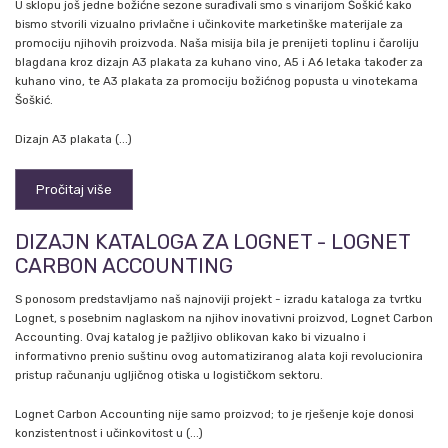
U sklopu još jedne božićne sezone surađivali smo s vinarijom Šoškić kako
bismo stvorili vizualno privlačne i učinkovite marketinške materijale za
promociju njihovih proizvoda. Naša misija bila je prenijeti toplinu i čaroliju
blagdana kroz dizajn A3 plakata za kuhano vino, A5 i A6 letaka također za
kuhano vino, te A3 plakata za promociju božićnog popusta u vinotekama
Šoškić.
Dizajn A3 plakata (...)
Pročitaj više
DIZAJN KATALOGA ZA LOGNET - LOGNET
CARBON ACCOUNTING
S ponosom predstavljamo naš najnoviji projekt - izradu kataloga za tvrtku
Lognet, s posebnim naglaskom na njihov inovativni proizvod, Lognet Carbon
Accounting. Ovaj katalog je pažljivo oblikovan kako bi vizualno i
informativno prenio suštinu ovog automatiziranog alata koji revolucionira
pristup računanju ugljičnog otiska u logističkom sektoru.
Lognet Carbon Accounting nije samo proizvod; to je rješenje koje donosi
konzistentnost i učinkovitost u (...)