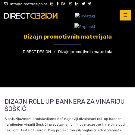
info@directdesign.hr
Dizajn promotivnih materijala
DIRECT DESIGN
/
Dizajn promotivnih materijala
DIZAJN ROLL UP BANNERA ZA VINARIJU
ŠOŠKIĆ
S entuzijazmom predstavljamo naš najnoviji dizajnirani roll-up banner
namijenjen vinariji Šoškić i predstavljanju njihove izuzetne linije vina pod
nazivom 'Taste of Terroir'. Ovaj projekt ima cilj naglasiti jedinstvenost i