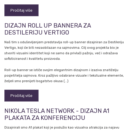
Pročitaj više
DIZAJN ROLL UP BANNERA ZA
DESTILERIJU VERTIGO
Naš tim s oduševljenjem predstavlja roll-up banner dizajniran za Destileriju
Vertigo, koji će biti nezaobilazan na sajmovima. Cilj ovog projekta bio je
stvoriti vizualni identitet koji ne samo da privlači pažnju, već i odražava
sofisticiranost i kvalitetu proizvoda.
Roll-up banner se ističe svojim elegantnim dizajnom i izaziva znatiželju
posjetitelja sajmova. Kroz pažljivo odabrane vizuale i tekstualne elemente,
željeli smo prenijeti bogatstvo okusa (...)
Pročitaj više
NIKOLA TESLA NETWORK - DIZAJN A1
PLAKATA ZA KONFERENCIJU
Dizajnirali smo A1 plakat koji je poslužio kao vizualna atrakcija za najavu