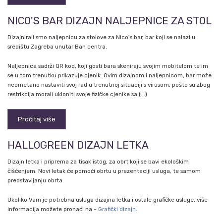
NICO'S BAR DIZAJN NALJEPNICE ZA STOL
Dizajnirali smo naljepnicu za stolove za Nico's bar, bar koji se nalazi u
središtu Zagreba unutar Ban centra.
Naljepnica sadrži QR kod, koji gosti bara skeniraju svojim mobitelom te im
se u tom trenutku prikazuje cjenik. Ovim dizajnom i naljepnicom, bar može
neometano nastaviti svoj rad u trenutnoj situaciji s virusom, pošto su zbog
restrikcija morali ukloniti svoje fizičke cjenike sa (...)
Pročitaj više
HALLOGREEN DIZAJN LETKA
Dizajn letka i priprema za tisak istog, za obrt koji se bavi ekološkim
čišćenjem. Novi letak će pomoći obrtu u prezentaciji usluga, te samom
predstavljanju obrta.
Ukoliko Vam je potrebna usluga dizajna letka i ostale grafičke usluge, više
informacija možete pronaći na -
Grafički dizajn
.