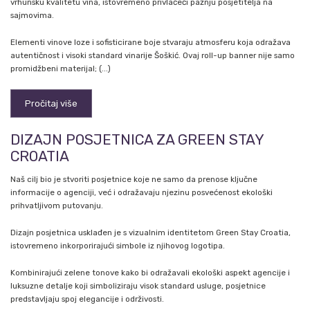
vrhunsku kvalitetu vina, istovremeno privlačeći pažnju posjetitelja na
sajmovima.
Elementi vinove loze i sofisticirane boje stvaraju atmosferu koja odražava
autentičnost i visoki standard vinarije Šoškić. Ovaj roll-up banner nije samo
promidžbeni materijal; (...)
Pročitaj više
DIZAJN POSJETNICA ZA GREEN STAY
CROATIA
Naš cilj bio je stvoriti posjetnice koje ne samo da prenose ključne
informacije o agenciji, već i odražavaju njezinu posvećenost ekološki
prihvatljivom putovanju.
Dizajn posjetnica usklađen je s vizualnim identitetom Green Stay Croatia,
istovremeno inkorporirajući simbole iz njihovog logotipa.
Kombinirajući zelene tonove kako bi odražavali ekološki aspekt agencije i
luksuzne detalje koji simboliziraju visok standard usluge, posjetnice
predstavljaju spoj elegancije i održivosti.