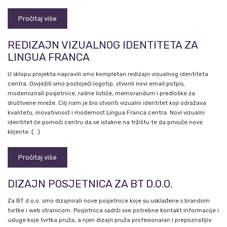
Pročitaj više
REDIZAJN VIZUALNOG IDENTITETA ZA
LINGUA FRANCA
U sklopu projekta napravili smo kompletan redizajn vizualnog identiteta
centra. Osvježili smo postojeći logotip, stvorili novi email potpis,
modernizirali posjetnice, radne listiće, memorandum i predloške za
društvene mreže. Cilj nam je bio stvoriti vizualni identitet koji odražava
kvalitetu, inovativnost i modernost Lingua Franca centra. Novi vizualni
identitet će pomoći centru da se istakne na tržištu te da privuče nove
klijente. (...)
Pročitaj više
DIZAJN POSJETNICA ZA BT D.O.O.
Za BT d.o.o. smo dizajnirali nove posjetnice koje su usklađene s brandom
tvrtke i web stranicom. Posjetnica sadrži sve potrebne kontakt informacije i
usluge koje tvrtka pruža, a njen dizajn pruža profesionalan i prepoznatljiv