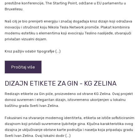
prestižne konferencije, The Starting Point, održane u EU parlamentu u
Bruxellesu.
Naš cilj je bio prenijeti energiju i značaj događaja kroz dizajn koji odražava
inovaciju i stručnost koju Nikola Tesla Network promiče. Plakat kombinira
modernu estetiku s elementima koji evociraju Teslino naslijeđe, stvarajući
privlačan vizualni dojam.
Kroz pažljiv odabir tipografije (...)
Pročitaj više
DIZAJN ETIKETE ZA GIN - KG ZELINA
Redizajn etikete za Gin piće, proizvedeno od strane KG Zelina. Ovaj projekt
donosi suvremen i elegantan dizajn, istovremeno ukorijenjen u lokalnu
baštinu grada Sveti Ivan Zelina.
Fokusirani na stvaranje modernog identiteta, etiketa se ističe sofisticiranim
dizajnom koji privlači suvremene ljubitelje gina. Ključna karakteristika ovog
dizajna je uključivanje obrisne karte područja i naselja koja pripadaju gradu
Sveti Ivan Zelina. Ovaj lokalni dodir (...)