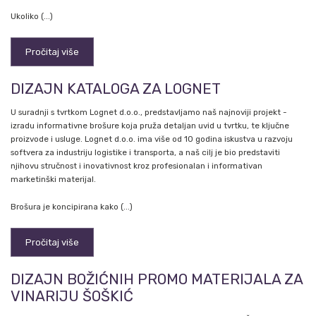
Ukoliko (...)
Pročitaj više
DIZAJN KATALOGA ZA LOGNET
U suradnji s tvrtkom Lognet d.o.o., predstavljamo naš najnoviji projekt -
izradu informativne brošure koja pruža detaljan uvid u tvrtku, te ključne
proizvode i usluge. Lognet d.o.o. ima više od 10 godina iskustva u razvoju
softvera za industriju logistike i transporta, a naš cilj je bio predstaviti
njihovu stručnost i inovativnost kroz profesionalan i informativan
marketinški materijal.
Brošura je koncipirana kako (...)
Pročitaj više
DIZAJN BOŽIĆNIH PROMO MATERIJALA ZA
VINARIJU ŠOŠKIĆ