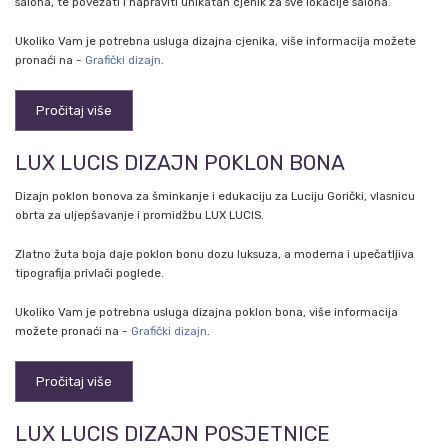
salona, te povezati i napraviti unikatan cjenik za sve lokacije salona.
Ukoliko Vam je potrebna usluga dizajna cjenika, više informacija možete
pronaći na -
Grafički dizajn
.
Pročitaj više
LUX LUCIS DIZAJN POKLON BONA
Dizajn poklon bonova za šminkanje i edukaciju za Luciju Gorički, vlasnicu
obrta za uljepšavanje i promidžbu LUX LUCIS.
Zlatno žuta boja daje poklon bonu dozu luksuza, a moderna i upečatljiva
tipografija privlači poglede.
Ukoliko Vam je potrebna usluga dizajna poklon bona, više informacija
možete pronaći na -
Grafički dizajn
.
Pročitaj više
LUX LUCIS DIZAJN POSJETNICE