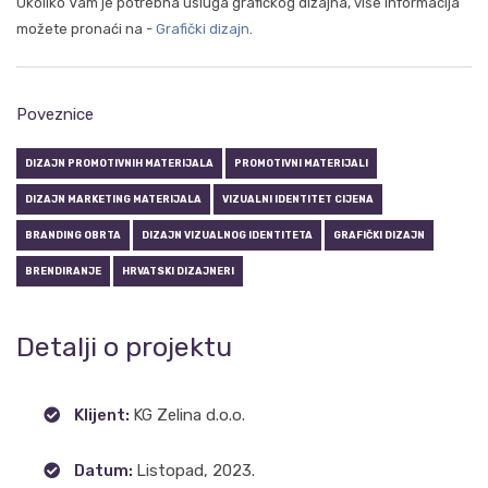
Ukoliko Vam je potrebna usluga grafičkog dizajna, više informacija
možete pronaći na -
Grafički dizajn
.
Poveznice
DIZAJN PROMOTIVNIH MATERIJALA
PROMOTIVNI MATERIJALI
DIZAJN MARKETING MATERIJALA
VIZUALNI IDENTITET CIJENA
BRANDING OBRTA
DIZAJN VIZUALNOG IDENTITETA
GRAFIČKI DIZAJN
BRENDIRANJE
HRVATSKI DIZAJNERI
Detalji o projektu
Klijent:
KG Zelina d.o.o.
Datum:
Listopad, 2023.