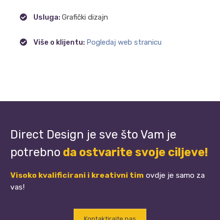
Usluga:
Grafički dizajn
Više o klijentu:
Pogledaj web stranicu
Direct Design je sve što Vam je
potrebno
da ostvarite svoje ciljeve!
Visoko kvalificirani i kreativni tim
ovdje je samo za
vas!
Kontaktirajte nas