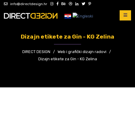
info@directdesign.hr
Dizajn etikete za Gin - KG Zelina
DIRECT DESIGN
/
Web i grafički dizajn radovi
/
Dizajn etikete za Gin - KG Zelina