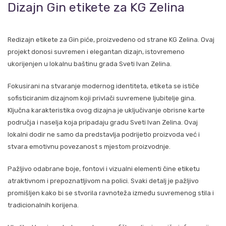
Dizajn Gin etikete za KG Zelina
Redizajn etikete za Gin piće, proizvedeno od strane KG Zelina. Ovaj
projekt donosi suvremen i elegantan dizajn, istovremeno
ukorijenjen u lokalnu baštinu grada Sveti Ivan Zelina.
Fokusirani na stvaranje modernog identiteta, etiketa se ističe
sofisticiranim dizajnom koji privlači suvremene ljubitelje gina.
Ključna karakteristika ovog dizajna je uključivanje obrisne karte
područja i naselja koja pripadaju gradu Sveti Ivan Zelina. Ovaj
lokalni dodir ne samo da predstavlja podrijetlo proizvoda već i
stvara emotivnu povezanost s mjestom proizvodnje.
Pažljivo odabrane boje, fontovi i vizualni elementi čine etiketu
atraktivnom i prepoznatljivom na polici. Svaki detalj je pažljivo
promišljen kako bi se stvorila ravnoteža između suvremenog stila i
tradicionalnih korijena.