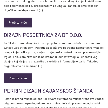
ostatkom vizualnog identiteta tvrtke. U procesu dizajniranja, koristili smo
boje i elemente koji su prepoznatljivi za Lingua Francu, ali smo također
uključili nove ideje kako bi (...)
Pročitaj više
DIZAJN POSJETNICA ZA BT D.O.O.
Za BT d.o.o. smo dizajnirali nove posjetnice koje su usklađene s brandom
tvrtke i web stranicom. Posjetnica sadrži sve potrebne kontakt informacije i
usluge koje tvrtka pruža, a njen dizajn pruža profesionalan i prepoznatljiv
izgled. Fokus projekta bio je na kreiranju jednostavnog, ali upečatljivog
dizajna koji će jasno prezentirati sve bitne informacije o tvrtki. Također,
osigurali smo da se dizajn (...)
Pročitaj više
PERRIN DIZAJN SAJAMSKOG ŠTANDA
Perrin je brand muške odjeće koji stvara suvremene muške trendove vodeći
brigu o svakom aspektu, od procesa proizvodnje do prezentacije, kako bi