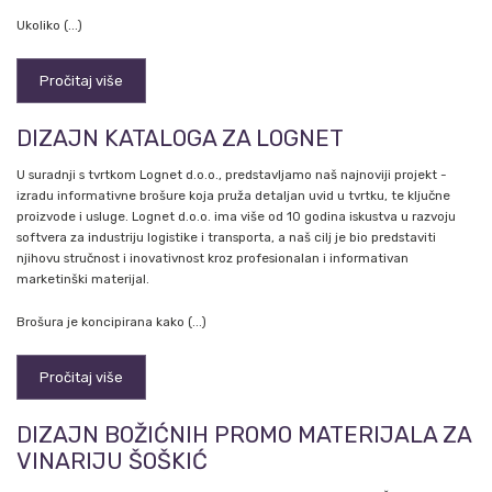
Ukoliko (...)
Pročitaj više
DIZAJN KATALOGA ZA LOGNET
U suradnji s tvrtkom Lognet d.o.o., predstavljamo naš najnoviji projekt -
izradu informativne brošure koja pruža detaljan uvid u tvrtku, te ključne
proizvode i usluge. Lognet d.o.o. ima više od 10 godina iskustva u razvoju
softvera za industriju logistike i transporta, a naš cilj je bio predstaviti
njihovu stručnost i inovativnost kroz profesionalan i informativan
marketinški materijal.
Brošura je koncipirana kako (...)
Pročitaj više
DIZAJN BOŽIĆNIH PROMO MATERIJALA ZA
VINARIJU ŠOŠKIĆ