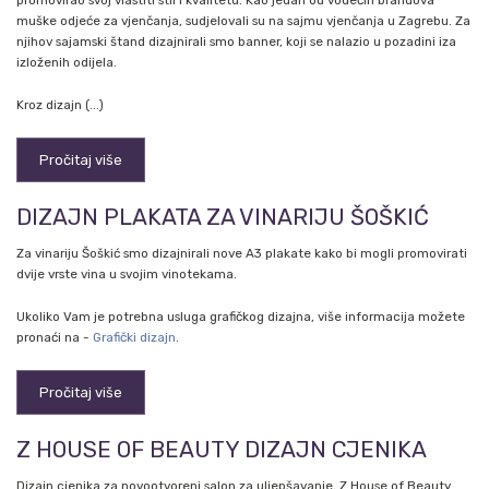
promovirao svoj vlastiti stil i kvalitetu. Kao jedan od vodećih brandova
muške odjeće za vjenčanja, sudjelovali su na sajmu vjenčanja u Zagrebu. Za
njihov sajamski štand dizajnirali smo banner, koji se nalazio u pozadini iza
izloženih odijela.
Kroz dizajn (...)
Pročitaj više
DIZAJN PLAKATA ZA VINARIJU ŠOŠKIĆ
Za vinariju Šoškić smo dizajnirali nove A3 plakate kako bi mogli promovirati
dvije vrste vina u svojim vinotekama.
Ukoliko Vam je potrebna usluga grafičkog dizajna, više informacija možete
pronaći na -
Grafički dizajn
.
Pročitaj više
Z HOUSE OF BEAUTY DIZAJN CJENIKA
Dizajn cjenika za novootvoreni salon za uljepšavanje, Z House of Beauty.