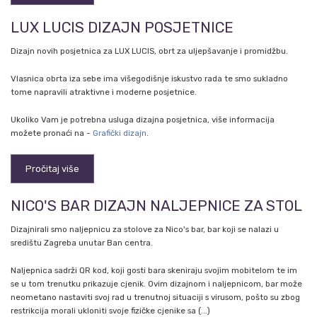
LUX LUCIS DIZAJN POSJETNICE
Dizajn novih posjetnica za LUX LUCIS, obrt za uljepšavanje i promidžbu.
Vlasnica obrta iza sebe ima višegodišnje iskustvo rada te smo sukladno
tome napravili atraktivne i moderne posjetnice.
Ukoliko Vam je potrebna usluga dizajna posjetnica, više informacija
možete pronaći na -
Grafički dizajn
.
Pročitaj više
NICO'S BAR DIZAJN NALJEPNICE ZA STOL
Dizajnirali smo naljepnicu za stolove za Nico's bar, bar koji se nalazi u
središtu Zagreba unutar Ban centra.
Naljepnica sadrži QR kod, koji gosti bara skeniraju svojim mobitelom te im
se u tom trenutku prikazuje cjenik. Ovim dizajnom i naljepnicom, bar može
neometano nastaviti svoj rad u trenutnoj situaciji s virusom, pošto su zbog
restrikcija morali ukloniti svoje fizičke cjenike sa (...)