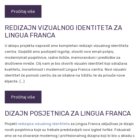
Pročitaj više
REDIZAJN VIZUALNOG IDENTITETA ZA
LINGUA FRANCA
U sklopu projekta napravili smo kompletan redizajn vizualnog identiteta
centra. Osvježili smo postojeći logotip, stvorili novi email potpis,
modernizirali posjetnice, radne listiće, memorandum i predloške za
društvene mreže. Cilj nam je bio stvoriti vizualni identitet koji odražava
kvalitetu, inovativnost i modernost Lingua Franca centra. Novi vizualni
identitet će pomoći centru da se istakne na tržištu te da privuče nove
klijente. (...)
Pročitaj više
DIZAJN POSJETNICA ZA LINGUA FRANCA
Projekt
redizajna vizualnog identiteta
za Lingua Franca uključivao je dizajn
novih posjetnica koje su trebale predstavljati novi izgled tvrtke. Fokusirali
smo se na stvaranje modernog i profesionalnog dizajna koji bi bio u skladu s