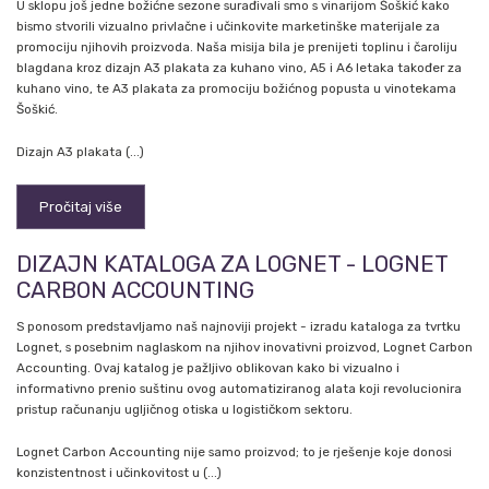
U sklopu još jedne božićne sezone surađivali smo s vinarijom Šoškić kako
bismo stvorili vizualno privlačne i učinkovite marketinške materijale za
promociju njihovih proizvoda. Naša misija bila je prenijeti toplinu i čaroliju
blagdana kroz dizajn A3 plakata za kuhano vino, A5 i A6 letaka također za
kuhano vino, te A3 plakata za promociju božićnog popusta u vinotekama
Šoškić.
Dizajn A3 plakata (...)
Pročitaj više
DIZAJN KATALOGA ZA LOGNET - LOGNET
CARBON ACCOUNTING
S ponosom predstavljamo naš najnoviji projekt - izradu kataloga za tvrtku
Lognet, s posebnim naglaskom na njihov inovativni proizvod, Lognet Carbon
Accounting. Ovaj katalog je pažljivo oblikovan kako bi vizualno i
informativno prenio suštinu ovog automatiziranog alata koji revolucionira
pristup računanju ugljičnog otiska u logističkom sektoru.
Lognet Carbon Accounting nije samo proizvod; to je rješenje koje donosi
konzistentnost i učinkovitost u (...)