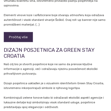
vrhunsku kvalitetu vina, istovremeno privlačeći pažnju posjetitelja na
sajmovima.
Elementi vinove loze i sofisticirane boje stvaraju atmosferu koja odražava
autentičnost i visoki standard vinarije Šoškić. Ovaj roll-up banner nije samo
promidžbeni materijal; (...)
Pročitaj više
DIZAJN POSJETNICA ZA GREEN STAY
CROATIA
Naš cilj bio je stvoriti posjetnice koje ne samo da prenose ključne
informacije o agenciji, već i odražavaju njezinu posvećenost ekološki
prihvatljivom putovanju.
Dizajn posjetnica usklađen je s vizualnim identitetom Green Stay Croatia,
istovremeno inkorporirajući simbole iz njihovog logotipa.
Kombinirajući zelene tonove kako bi odražavali ekološki aspekt agencije i
luksuzne detalje koji simboliziraju visok standard usluge, posjetnice
predstavljaju spoj elegancije i održivosti.