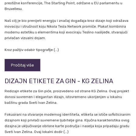
prestižne konferencije, The Starting Point, održane u EU parlamentu u
Bruxellesu.
Naš cilj je bio prenijeti energiju i značaj događaja kroz dizajn koji odražava
inovaciju i stručnost koju Nikola Tesla Network promiče. Plakat kombinira
modernu estetiku s elementima koji evociraju Teslino naslijeđe, stvarajući
privlačan vizualni dojam.
Kroz pažljiv odabir tipografije (...)
Pročitaj više
DIZAJN ETIKETE ZA GIN - KG ZELINA
Redizajn etikete za Gin piće, proizvedeno od strane KG Zelina. Ovaj projekt
donosi suvremen i elegantan dizajn, istovremeno ukorijenjen u lokalnu
baštinu grada Sveti Ivan Zelina.
Fokusirani na stvaranje modernog identiteta, etiketa se ističe sofisticiranim
dizajnom koji privlači suvremene ljubitelje gina. Ključna karakteristika ovog
dizajna je uključivanje obrisne karte područja i naselja koja pripadaju gradu
Sveti Ivan Zelina. Ovaj lokalni dodir (...)