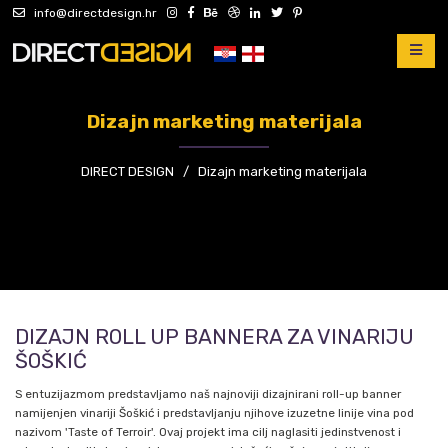
info@directdesign.hr
Dizajn marketing materijala
DIRECT DESIGN
/
Dizajn marketing materijala
DIZAJN ROLL UP BANNERA ZA VINARIJU
ŠOŠKIĆ
S entuzijazmom predstavljamo naš najnoviji dizajnirani roll-up banner
namijenjen vinariji Šoškić i predstavljanju njihove izuzetne linije vina pod
nazivom 'Taste of Terroir'. Ovaj projekt ima cilj naglasiti jedinstvenost i