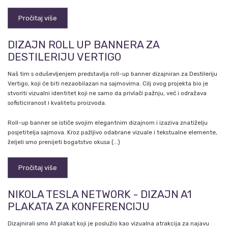
Pročitaj više
DIZAJN ROLL UP BANNERA ZA
DESTILERIJU VERTIGO
Naš tim s oduševljenjem predstavlja roll-up banner dizajniran za Destileriju
Vertigo, koji će biti nezaobilazan na sajmovima. Cilj ovog projekta bio je
stvoriti vizualni identitet koji ne samo da privlači pažnju, već i odražava
sofisticiranost i kvalitetu proizvoda.
Roll-up banner se ističe svojim elegantnim dizajnom i izaziva znatiželju
posjetitelja sajmova. Kroz pažljivo odabrane vizuale i tekstualne elemente,
željeli smo prenijeti bogatstvo okusa (...)
Pročitaj više
NIKOLA TESLA NETWORK - DIZAJN A1
PLAKATA ZA KONFERENCIJU
Dizajnirali smo A1 plakat koji je poslužio kao vizualna atrakcija za najavu