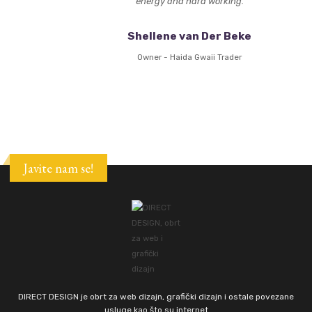
energy and hard working.
Shellene van Der Beke
Owner - Haida Gwaii Trader
Javite nam se!
DIRECT DESIGN je obrt za web dizajn, grafički dizajn i ostale povezane
usluge kao što su internet