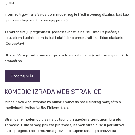
djecu.
Internet trgovina lajavica.com modernog je i jedinstvenog dizajna, baš kao
i proizvodi koje možete na njoj pronaći.
Karakterizira ju preglednost, jednostavnost, a na istu smo uz plaćanja
pouzećem i uplatnicom (slikaj i plati), implementirali i kartično plaćanje
(CorvusPay).
Ukoliko Vam je potrebna usluga izrade web shopa, više informacija možete
pronaći na -
Pročitaj više
KOMEDIC IZRADA WEB STRANICE
Izrada nove web stranice za prikaz proizvoda medicinskog namještaja i
medicinskih kolica tvrtke Pirikom d.o.o.
Stranica je modernog dizajna potpuno prilagođena trenutnom brandu
Komedic. Osim samog prikaza proizvoda, na web stranici se u par klikova
nudi i pregled, kao i preuzimanje svih dostupnih kataloga proizvoda.