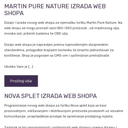
MARTIN PURE NATURE IZRADA WEB
SHOPA
Dizajn i izrada novog web shopa za njemačku tvrtku Martin Pure Nature. Na
web shopu se mogu pronaći razni BIO i EKO proizvodi ; od maslinovog ulja,
morske soli, prženih badema te CBD ulja.
Dizajn web shopa je napravljen prema najmodernijim dizajnerskim
standardima, prilagođen krajnjem korisniku te izrazito jednostavan za
korištenje. Shop je pogonjen sa CMS-om i optimiziran pretraživače.
Ukoliko Vam je (...)
Pročitaj više
NOVA SPLET IZRADA WEB SHOPA
Programiranje novog web shopa za tvrtku Nova splet koja se bavi
proizvodnjom, održavanjem i distribucijom proizvoda povezanih uz vizualne
komunikacije, unaprijeđenje prodaje te opremanje prodajnog mjesta.
Zadatak je bio isprogramirati i optimizirati web stranicu prema dizajnu i