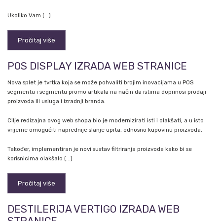
Ukoliko Vam (...)
Pročitaj više
POS DISPLAY IZRADA WEB STRANICE
Nova splet je tvrtka koja se može pohvaliti brojim inovacijama u POS
segmentu i segmentu promo artikala na način da istima doprinosi prodaji
proizvoda ili usluga i izradnji branda.
Cilje redizajna ovog web shopa bio je modernizirati isti i olakšati, a u isto
vrijeme omogućiti naprednije slanje upita, odnosno kupovinu proizvoda.
Također, implementiran je novi sustav filtriranja proizvoda kako bi se
korisnicima olakšalo (...)
Pročitaj više
DESTILERIJA VERTIGO IZRADA WEB