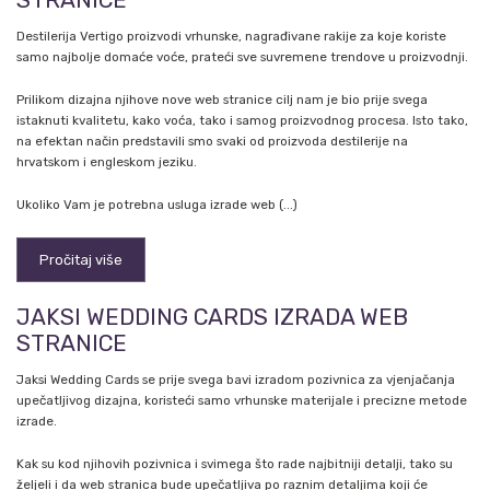
STRANICE
Destilerija Vertigo proizvodi vrhunske, nagrađivane rakije za koje koriste
samo najbolje domaće voće, prateći sve suvremene trendove u proizvodnji.
Prilikom dizajna njihove nove web stranice cilj nam je bio prije svega
istaknuti kvalitetu, kako voća, tako i samog proizvodnog procesa. Isto tako,
na efektan način predstavili smo svaki od proizvoda destilerije na
hrvatskom i engleskom jeziku.
Ukoliko Vam je potrebna usluga izrade web (...)
Pročitaj više
JAKSI WEDDING CARDS IZRADA WEB
STRANICE
Jaksi Wedding Cards se prije svega bavi izradom pozivnica za vjenjačanja
upečatljivog dizajna, koristeći samo vrhunske materijale i precizne metode
izrade.
Kak su kod njihovih pozivnica i svimega što rade najbitniji detalji, tako su
željeli i da web stranica bude upečatljiva po raznim detaljima koji će