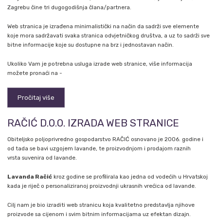
Zagrebu čine tri dugogodišnja člana/partnera.
Web stranica je izrađena minimalistički na način da sadrži sve elemente
koje mora sadržavati svaka stranica odvjetničkog društva, a uz to sadrži sve
bitne informacije koje su dostupne na brz i jednostavan način.
Ukoliko Vam je potrebna usluga izrade web stranice, više informacija
možete pronaći na -
Pročitaj više
RAČIĆ D.O.O. IZRADA WEB STRANICE
Obiteljsko poljoprivredno gospodarstvo RAČIĆ osnovano je 2006. godine i
od tada se bavi uzgojem lavande, te proizvodnjom i prodajom raznih
vrsta suvenira od lavande.
Lavanda Račić
kroz godine se profilirala kao jedna od vodećih u Hrvatskoj
kada je riječ o personaliziranoj proizvodnji ukrasnih vrećica od lavande.
Cilj nam je bio izraditi web stranicu koja kvalitetno predstavlja njihove
proizvode sa cijenom i svim bitnim informacijama uz efektan dizajn.