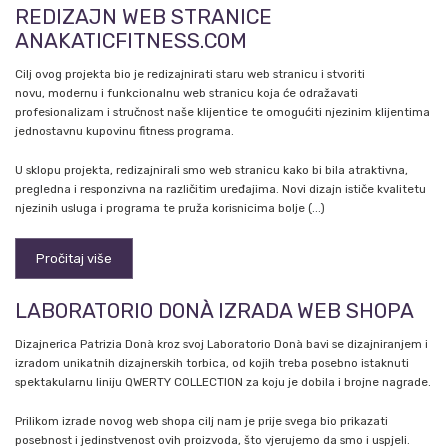
REDIZAJN WEB STRANICE
ANAKATICFITNESS.COM
Cilj ovog projekta bio je redizajnirati staru web stranicu i stvoriti
novu, modernu i funkcionalnu web stranicu koja će odražavati
profesionalizam i stručnost naše klijentice te omogućiti njezinim klijentima
jednostavnu kupovinu fitness programa.
U sklopu projekta, redizajnirali smo web stranicu kako bi bila atraktivna,
pregledna i responzivna na različitim uređajima. Novi dizajn ističe kvalitetu
njezinih usluga i programa te pruža korisnicima bolje (...)
Pročitaj više
LABORATORIO DONÀ IZRADA WEB SHOPA
Dizajnerica Patrizia Donà kroz svoj Laboratorio Donà bavi se dizajniranjem i
izradom unikatnih dizajnerskih torbica, od kojih treba posebno istaknuti
spektakularnu liniju QWERTY COLLECTION za koju je dobila i brojne nagrade.
Prilikom izrade novog web shopa cilj nam je prije svega bio prikazati
posebnost i jedinstvenost ovih proizvoda, što vjerujemo da smo i uspjeli.