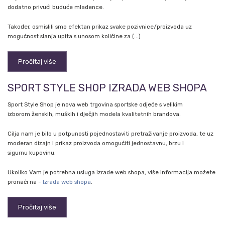
dodatno privući buduće mladence.
Također, osmislili smo efektan prikaz svake pozivnice/proizvoda uz
mogućnost slanja upita s unosom količine za (...)
Pročitaj više
SPORT STYLE SHOP IZRADA WEB SHOPA
Sport Style Shop je nova web trgovina sportske odjeće s velikim
izborom ženskih, muških i dječjih modela kvalitetnih brandova.
Cilja nam je bilo u potpunosti pojednostaviti pretraživanje proizvoda, te uz
moderan dizajn i prikaz proizvoda omogućiti jednostavnu, brzu i
sigurnu kupovinu.
Ukoliko Vam je potrebna usluga izrade web shopa, više informacija možete
pronaći na -
Izrada web shopa
.
Pročitaj više