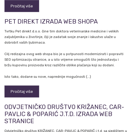
Pročitaj više
PET DIREKT IZRADA WEB SHOPA
Tvrtku Pet direkt d.o.o. čine tim doktora veterinarske medicine i velikih
zaljubljenika u životinje, čiji je zadatak svoje znanje i iskustvo ulaže u
dobrobit vaših ljubimaca.
Cilj redizajna ovog web shopa bio je u potpunosti modernizirati i popraviti
SEO optimizaciju stranice, a u isto vrijeme omogućiti što jednostaviju i
bržu kupovinu proizvoda kroz različite oblike plaćanja koji su dodani.
Isto tako, dodane su nove, naprednije mogućnosti (...)
Pročitaj više
ODVJETNIČKO DRUŠTVO KRIŽANEC, CAR-
PAVLIC & POPARIĆ J.T.D. IZRADA WEB
STRANICE
Odvjetničko društvo KRIŽANEC, CAR-PAVLIC & POPARIĆ j.t.d. sa sjedištem u