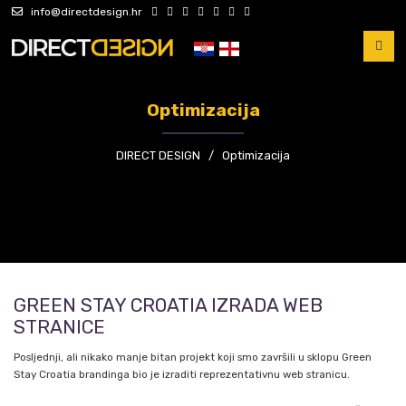
info@directdesign.hr
Optimizacija
DIRECT DESIGN
/
Optimizacija
GREEN STAY CROATIA IZRADA WEB
STRANICE
Posljednji, ali nikako manje bitan projekt koji smo završili u sklopu Green
Stay Croatia brandinga bio je izraditi reprezentativnu web stranicu.