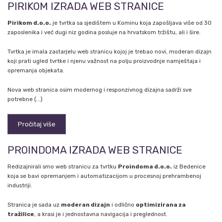
PIRIKOM IZRADA WEB STRANICE
Pirikom d.o.o.
je tvrtka sa sjedištem u Kominu koja zapošljava više od 30
zaposlenika i već dugi niz godina posluje na hrvatskom tržištu, ali i šire.
Tvrtka je imala zastarjelu web stranicu kojoj je trebao novi, moderan dizajn
koji prati ugled tvrtke i njenu važnost na polju proizvodnje namještaja i
opremanja objekata.
Nova web stranica osim modernog i responzivnog dizajna sadrži sve
potrebne (...)
Pročitaj više
PROINDOMA IZRADA WEB STRANICE
Redizajnirali smo web stranicu za tvrtku
Proindoma d.o.o.
iz Bedenice
koja se bavi opremanjem i automatizacijom u procesnoj prehrambenoj
industriji.
Stranica je sada uz
moderan dizajn
i odlično
optimizirana za
tražilice
, a krasi je i jednostavna navigacija i preglednost.