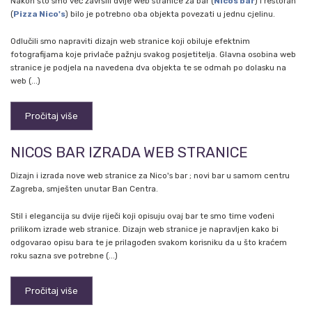
Nakon što smo već završili dvije web stranice za bar (
Nicos bar
) i restoran
(
Pizza Nico's
) bilo je potrebno oba objekta povezati u jednu cjelinu.
Odlučili smo napraviti dizajn web stranice koji obiluje efektnim
fotografijama koje privlače pažnju svakog posjetitelja. Glavna osobina web
stranice je podjela na navedena dva objekta te se odmah po dolasku na
web (...)
Pročitaj više
NICOS BAR IZRADA WEB STRANICE
Dizajn i izrada nove web stranice za Nico's bar ; novi bar u samom centru
Zagreba, smješten unutar Ban Centra.
Stil i elegancija su dvije riječi koji opisuju ovaj bar te smo time vođeni
prilikom izrade web stranice. Dizajn web stranice je napravljen kako bi
odgovarao opisu bara te je prilagođen svakom korisniku da u što kraćem
roku sazna sve potrebne (...)
Pročitaj više