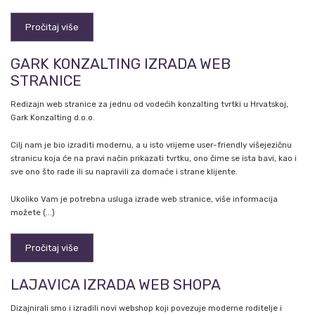
Pročitaj više
GARK KONZALTING IZRADA WEB
STRANICE
Redizajn web stranice za jednu od vodećih konzalting tvrtki u Hrvatskoj,
Gark Konzalting d.o.o.
Cilj nam je bio izraditi modernu, a u isto vrijeme user-friendly višejezičnu
stranicu koja će na pravi način prikazati tvrtku, ono čime se ista bavi, kao i
sve ono što rade ili su napravili za domaće i strane klijente.
Ukoliko Vam je potrebna usluga izrade web stranice, više informacija
možete (...)
Pročitaj više
LAJAVICA IZRADA WEB SHOPA
Dizajnirali smo i izradili novi webshop koji povezuje moderne roditelje i