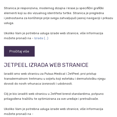
Stranica je responzivna, modernog dizajna i krase ju specifični grafički
elementi koji su dio vizualnog identiteta tvrtke. Stranica je pregledna
i jednostavna za korištenje prije svega zahvaljujući jasnoj navigaciji i prikazu
usluga.
Ukoliko Vam je potrebna usluga izrade web stranice, više informacija
možete pronaći na -
Izrada (...)
Pročitaj više
JETPEEL IZRADA WEB STRANICE
Izradili smo web stranicu za Pulsus Medical i JetPeel; prvi pristup
transdermalnom tretmanu u svijetu koji estetsku i dermatološku njegu
dovodi do novih vrhunaca izvrsnosti i udobnosti.
Cilj je bio izraditi web stranicu u JetPeel brend standardima, potpuno
prilagođena tražištu te optimizirana za sve uređaje i pretraživače.
Ukoliko Vam je potrebna usluga izrade web stranice, više informacija
možete pronaći na -