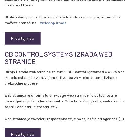
uputama klijenta.
Ukoliko Vam je potrebna usluga izrade web stranice, više informacija
možete pronaći na -
Webshop izrada
.
Pročitaj više
CB CONTROL SYSTEMS IZRADA WEB
STRANICE
Dizajn i izrada web stranice za tvrtku CB Control Systems d.o.o., koja se
između ostalog bavi razvojem softwarea za visoko automatizirane
proizvodne procese.
Web stranica je u formatu one-page web stranice i u potpunosti je
napravljena i prilagođena korisniku. Osim hrvatskog jezika, web stranica
sadrži i engleski i njemački jezik.
Web stranica je također i responzivna te je na taj način prilagođena (...)
Pročitaj više