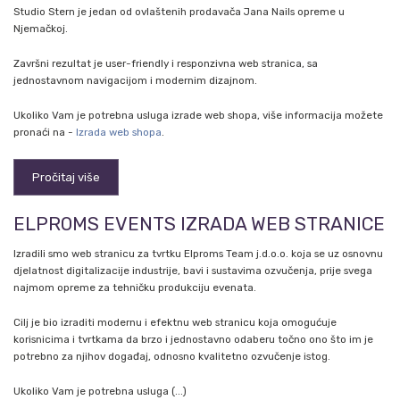
Studio Stern je jedan od ovlaštenih prodavača Jana Nails opreme u
Njemačkoj.
Završni rezultat je user-friendly i responzivna web stranica, sa
jednostavnom navigacijom i modernim dizajnom.
Ukoliko Vam je potrebna usluga izrade web shopa, više informacija možete
pronaći na -
Izrada web shopa
.
Pročitaj više
ELPROMS EVENTS IZRADA WEB STRANICE
Izradili smo web stranicu za tvrtku Elproms Team j.d.o.o. koja se uz osnovnu
djelatnost digitalizacije industrije, bavi i sustavima ozvučenja, prije svega
najmom opreme za tehničku produkciju evenata.
Cilj je bio izraditi modernu i efektnu web stranicu koja omogućuje
korisnicima i tvrtkama da brzo i jednostavno odaberu točno ono što im je
potrebno za njihov događaj, odnosno kvalitetno ozvučenje istog.
Ukoliko Vam je potrebna usluga (...)