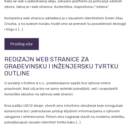
Kako se radi o jedinstvenoj ideju, odnosno platformi za poticanje održivih
izbora, takva je i web stranica. Autentična, inspirativna i "zelena".
Kompletna web stranica usklađena je s vizualnim identitetom Green Stay
Croatia, a na svakom koraku trudili smo se prenesti tu posvećenost ekologiji
i brigu o (...)
Pročitaj više
REDIZAJN WEB STRANICE ZA
GRAĐEVINSKU I INŽENJERSKU TVRTKU
OUTLINE
U suradnji s Outline d.o.o., predstavljamo svježe lice njihove online
prisutnosti. Naš cilj je bio ne samo estetski poboljšati, već i unaprijediti
korisničko iskustvo na njihovoj web stranici.
Kroz pažljiv UX/UI dizajn, stvorili smo intuitivno okruženje koje omogućuje
korisnicima brz i jednostavan pristup ključnim informacijama o njihovim
uslugama i referencama. Pritom smo naglasak stavili na modernu estetiku,
poboljšavajući vizualni identitet tvrtke kako (...)