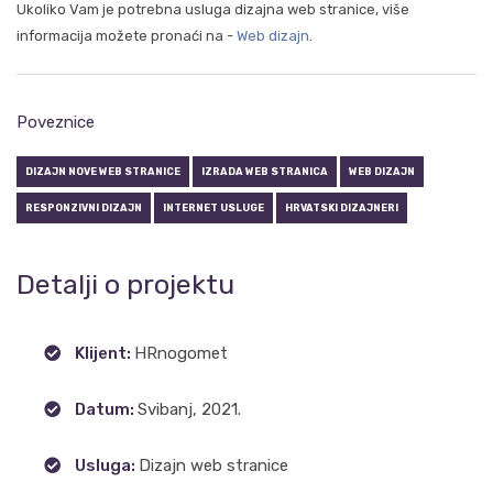
Ukoliko Vam je potrebna usluga dizajna web stranice, više
informacija možete pronaći na -
Web dizajn
.
Poveznice
DIZAJN NOVE WEB STRANICE
IZRADA WEB STRANICA
WEB DIZAJN
RESPONZIVNI DIZAJN
INTERNET USLUGE
HRVATSKI DIZAJNERI
Detalji o projektu
Klijent:
HRnogomet
Datum:
Svibanj, 2021.
Usluga:
Dizajn web stranice