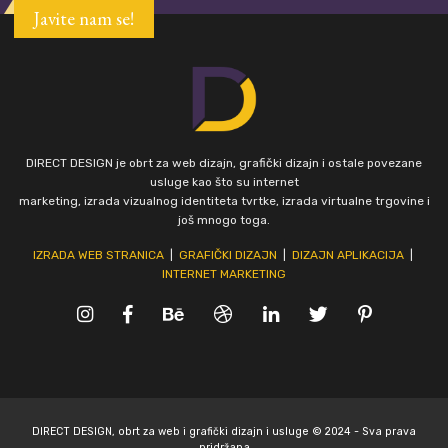
Javite nam se!
DIRECT DESIGN je obrt za web dizajn, grafički dizajn i ostale povezane
usluge kao što su internet
marketing, izrada vizualnog identiteta tvrtke, izrada virtualne trgovine i
još mnogo toga.
IZRADA WEB STRANICA
|
GRAFIČKI DIZAJN
|
DIZAJN APLIKACIJA
|
INTERNET MARKETING
DIRECT DESIGN, obrt za web i grafički dizajn i usluge © 2024 - Sva prava
pridržana