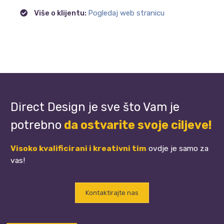
Više o klijentu:
Pogledaj web stranicu
Direct Design je sve što Vam je
potrebno
da ostvarite svoje ciljeve!
Visoko kvalificirani i kreativni tim
ovdje je samo za
vas!
Kontaktirajte nas