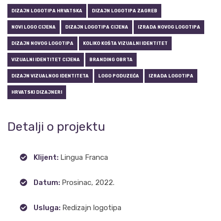
DIZAJN LOGOTIPA HRVATSKA
DIZAJN LOGOTIPA ZAGREB
NOVI LOGO CIJENA
DIZAJN LOGOTIPA CIJENA
IZRADA NOVOG LOGOTIPA
DIZAJN NOVOG LOGOTIPA
KOLIKO KOŠTA VIZUALNI IDENTITET
VIZUALNI IDENTITET CIJENA
BRANDING OBRTA
DIZAJN VIZUALNOG IDENTITETA
LOGO PODUZEĆA
IZRADA LOGOTIPA
HRVATSKI DIZAJNERI
Detalji o projektu
Klijent:
Lingua Franca
Datum:
Prosinac, 2022.
Usluga:
Redizajn logotipa