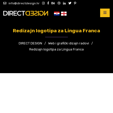
info@directdesign.hr
Redizajn logotipa za Lingua Franca
DIRECT DESIGN
/
Web i grafički dizajn radovi
/
Redizajn logotipa za Lingua Franca