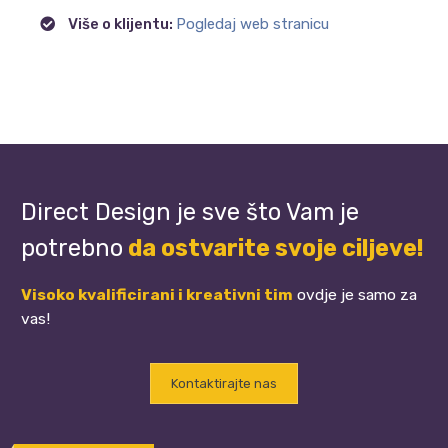
Više o klijentu:
Pogledaj web stranicu
Direct Design je sve što Vam je
potrebno
da ostvarite svoje ciljeve!
Visoko kvalificirani i kreativni tim
ovdje je samo za
vas!
Kontaktirajte nas