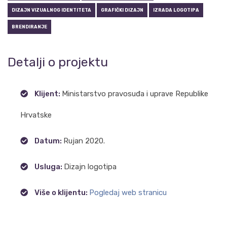
DIZAJN VIZUALNOG IDENTITETA
GRAFIČKI DIZAJN
IZRADA LOGOTIPA
BRENDIRANJE
Detalji o projektu
Klijent:
Ministarstvo pravosuđa i uprave Republike
Hrvatske
Datum:
Rujan 2020.
Usluga:
Dizajn logotipa
Više o klijentu:
Pogledaj web stranicu