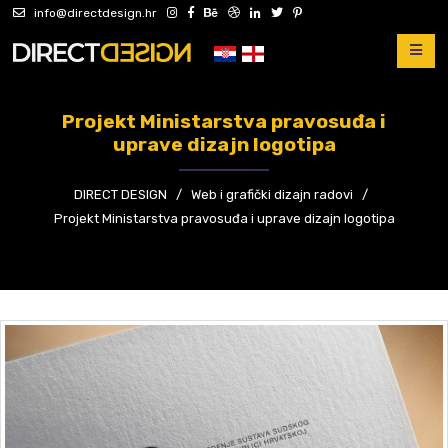
info@directdesign.hr
Projekt Ministarstva pravosuđa i
uprave dizajn logotipa
DIRECT DESIGN
/
Web i grafički dizajn radovi
/
Projekt Ministarstva pravosuđa i uprave dizajn logotipa