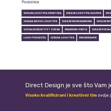
Poveznice
DIZAJN LOGOTIPA HRVATSKA
DIZAJN LOGOTIPA ZAGREB
NOV
IZRADA NOVOG LOGOTIPA
DIZAJN MEMORANDUMA
DIZAJN NO
VIZUALNI IDENTITET CIJENA
BRANDING OBRTA
DIZAJN VIZUA
LOGO PODUZEĆA
IZRADA LOGOTIPA
BRENDIRANJE
Direct Design je sve što Vam 
Visoko kvalificirani i kreativni tim
ovdje 