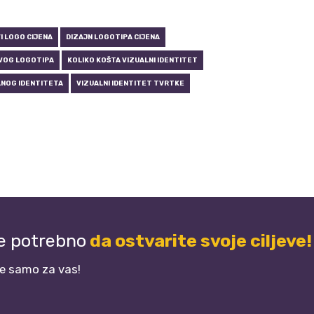
I LOGO CIJENA
DIZAJN LOGOTIPA CIJENA
VOG LOGOTIPA
KOLIKO KOŠTA VIZUALNI IDENTITET
LNOG IDENTITETA
VIZUALNI IDENTITET TVRTKE
je potrebno
da ostvarite svoje ciljeve!
je samo za vas!