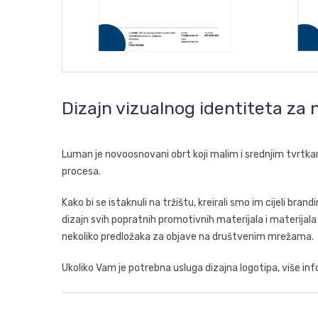
Dizajn vizualnog identiteta za
Luman je novoosnovani obrt koji malim i srednjim tvrtka
procesa.
Kako bi se istaknuli na tržištu, kreirali smo im cijeli bran
dizajn svih popratnih promotivnih materijala i materijala
nekoliko predložaka za objave na društvenim mrežama.
Ukoliko Vam je potrebna usluga dizajna logotipa, više i