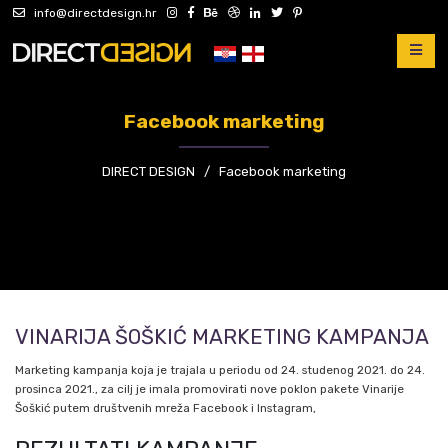
info@directdesign.hr
Facebook marketing
DIRECT DESIGN
/
Facebook marketing
VINARIJA ŠOŠKIĆ MARKETING KAMPANJA
Marketing kampanja koja je trajala u periodu od 24. studenog 2021. do 24.
prosinca 2021., za cilj je imala promovirati nove poklon pakete Vinarije
Šoškić putem društvenih mreža Facebook i Instagram,