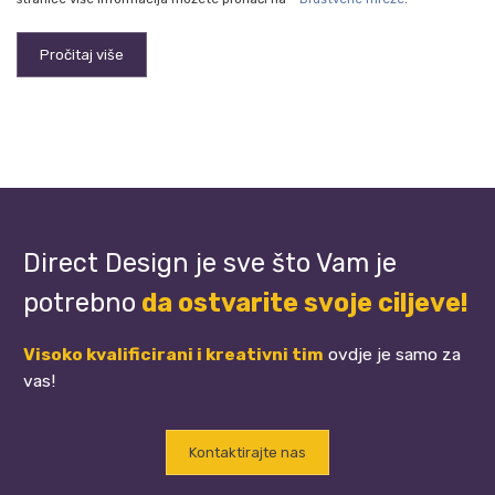
Pročitaj više
Direct Design je sve što Vam je
potrebno
da ostvarite svoje ciljeve!
Visoko kvalificirani i kreativni tim
ovdje je samo za
vas!
Kontaktirajte nas