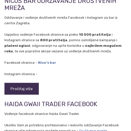
NICOS BAR ODRŽAVANJE DRUŠTVENIH
MREŽA
Održavanje i vođenje društvenih mreža Facebook i Instagram za bar iz
centra Zagreba.
Uspješno vođenje Facebook stranice sa preko
10 500 pratitelja
i
Instagram stranice sa
800 pratitelja
, pomno osmišljene kampanje i
plaćeni oglasi
, odgovaranje na upite korisnika u
najbržem mogućem
roku
, te sve popratne akcije vezane uz vođenje društvenih mreža.
Facebook stranica -
Nico's bar
Instagram stranica -
Pročitaj više
HAIDA GWAII TRADER FACEBOOK
Vođenje facebook stranice Haida Gwaii Trader.
Ukoliko Vam je potrebno profesionalno i redovito održavanje Facebook
stranice više informacija možete pronaći na -
Društvene mreže
.