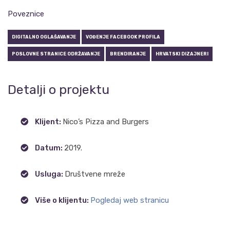
Poveznice
DIGITALNO OGLAŠAVANJE
VOĐENJE FACEBOOK PROFILA
POSLOVNE STRANICE ODRŽAVANJE
BRENDIRANJE
HRVATSKI DIZAJNERI
Detalji o projektu
Klijent:
Nico’s Pizza and Burgers
Datum:
2019.
Usluga:
Društvene mreže
Više o klijentu:
Pogledaj web stranicu