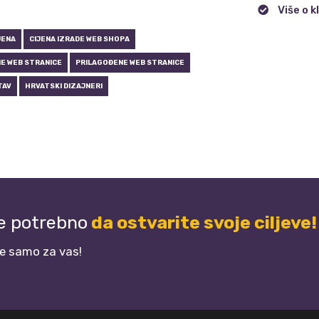
Više o k
JENA
CIJENA IZRADE WEB SHOPA
E WEB STRANICE
PRILAGOĐENE WEB STRANICE
TAV
HRVATSKI DIZAJNERI
je potrebno
da ostvarite svoje ciljeve!
je samo za vas!