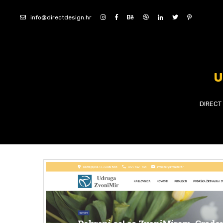
info@directdesign.hr
U
DIRECT