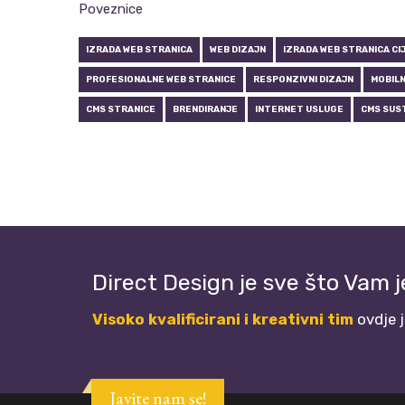
Poveznice
IZRADA WEB STRANICA
WEB DIZAJN
IZRADA WEB STRANICA CI
PROFESIONALNE WEB STRANICE
RESPONZIVNI DIZAJN
MOBILN
CMS STRANICE
BRENDIRANJE
INTERNET USLUGE
CMS SUS
Direct Design je sve što Vam 
Visoko kvalificirani i kreativni tim
ovdje 
Javite nam se!