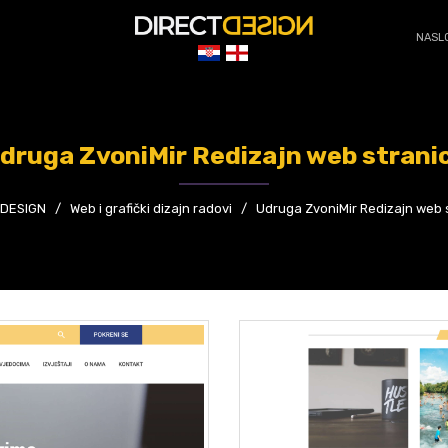
NASL
druga ZvoniMir Redizajn web strani
 DESIGN
/
Web i grafički dizajn radovi
/
Udruga ZvoniMir Redizajn web 