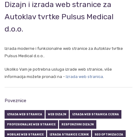
Dizajn i izrada web stranice za
Autoklav tvrtke Pulsus Medical
d.o.o.
Izrada moderne i funkcionalne web stranice za Autoklav tvrtke
Pulsus Medical d.o.o..
Ukoliko Vam je potrebna usluga izrade web stranice, više
informacija možete pronaći na -
Izrada web stranica
.
Poveznice
IZRADA WEB STRANICA
WEB DIZAJN
IZRADA WEB STRANICA CIJENA
PROFESIONALNE WEB STRANICE
RESPONZIVNI DIZAJN
MOBILNE WEB STRANICE
IZRADA STRANICE CJENIK
SEO OPTIMIZACIJA