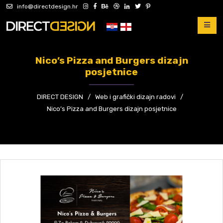
info@directdesign.hr
Nico’s Pizza and Burgers dizajn
posjetnice
DIRECT DESIGN
/
Web i grafički dizajn radovi
/
Nico’s Pizza and Burgers dizajn posjetnice