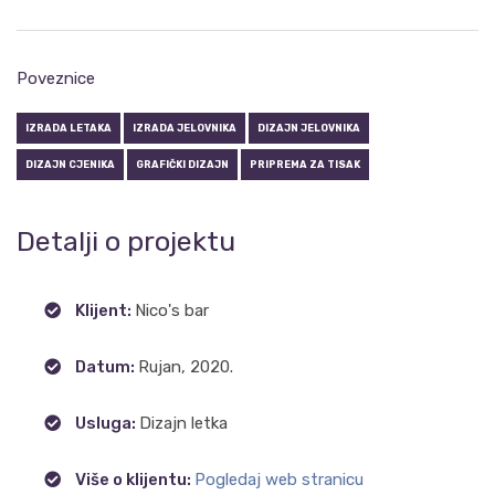
Poveznice
IZRADA LETAKA
IZRADA JELOVNIKA
DIZAJN JELOVNIKA
DIZAJN CJENIKA
GRAFIČKI DIZAJN
PRIPREMA ZA TISAK
Detalji o projektu
Klijent:
Nico's bar
Datum:
Rujan, 2020.
Usluga:
Dizajn letka
Više o klijentu:
Pogledaj web stranicu