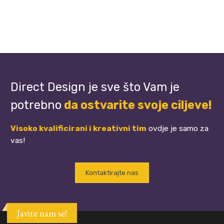
Direct Design je sve što Vam je
potrebno
da ostvarite svoje ciljeve!
Visoko kvalificirani i kreativni tim
ovdje je samo za
vas!
Kontaktirajte nas
Javite nam se!