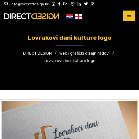
info@directdesign.hr
Lovrakovi dani kulture logo
DIRECT DESIGN
/
Web i grafički dizajn radovi
/
Lovrakovi dani kulture logo