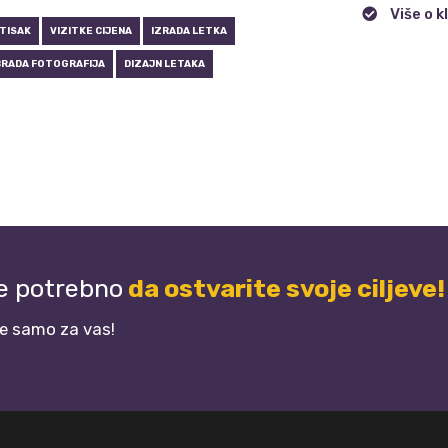
Više o k
 TISAK
VIZITKE CIJENA
IZRADA LETKA
RADA FOTOGRAFIJA
DIZAJN LETAKA
je potrebno
da ostvarite svoje ciljeve!
je samo za vas!