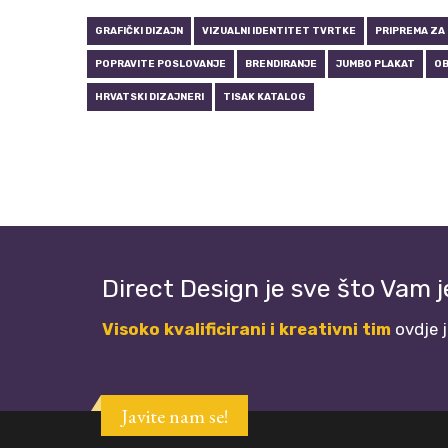
GRAFIČKI DIZAJN
VIZUALNI IDENTITET TVRTKE
PRIPREMA ZA
POPRAVITE POSLOVANJE
BRENDIRANJE
JUMBO PLAKAT
OB
HRVATSKI DIZAJNERI
TISAK KATALOG
Direct Design je sve što Vam 
Visoko kvalificirani i kreativni tim
ovdje 
Javite nam se!