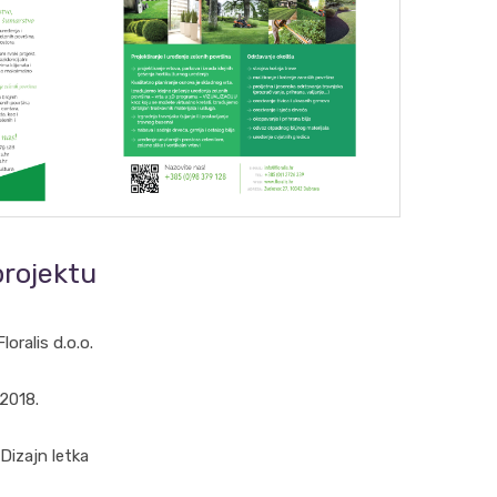
projektu
Floralis d.o.o.
2018.
Dizajn letka