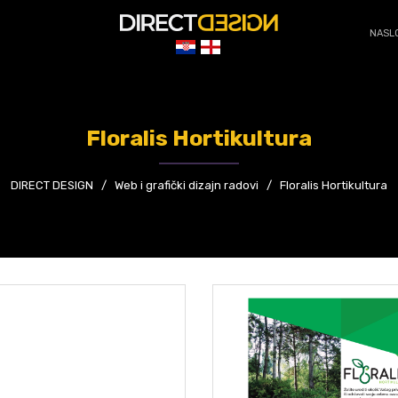
NASL
Floralis Hortikultura
DIRECT DESIGN
/
Web i grafički dizajn radovi
/
Floralis Hortikultura