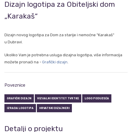
Dizajn logotipa za Obiteljski dom
„Karakaš“
Dizajn novog logotipa za Dom za starije i nemoćne "Karakaš"
u Dubravi.
Ukoliko Vam je potrebna usluga dizajna logotipa, više informacija
možete pronaći na -
Grafički dizajn
.
Poveznice
GRAFIČKI DIZAJN
VIZUALNI IDENTITET TVRTKE
LOGO PODUZEĆA
IZRADA LOGOTIPA
HRVATSKI DIZAJNERI
Detalji o projektu