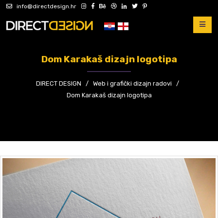
info@directdesign.hr
Dom Karakaš dizajn logotipa
DIRECT DESIGN
/
Web i grafički dizajn radovi
/
Dom Karakaš dizajn logotipa