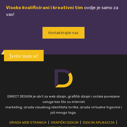
Visoko kvalificirani i kreativni tim
ovdje je samo za
vas!
Kontaktirajte nas
Javite nam se!
DIRECT DESIGN je obrt za web dizajn, grafički dizajn i ostale povezane
usluge kao što su internet
marketing, izrada vizualnog identiteta tvrtke, izrada virtualne trgovine i
još mnogo toga.
IZRADA WEB STRANICA
|
GRAFIČKI DIZAJN
|
DIZAJN APLIKACIJA
|